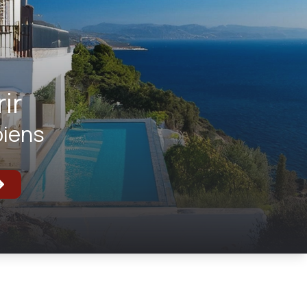
ir
biens