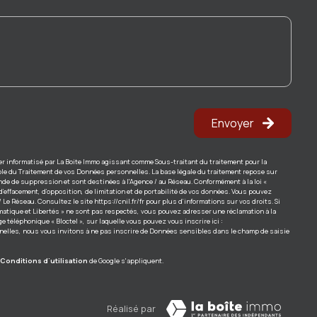
Envoyer
ier informatisé par La Boite Immo agissant comme Sous-traitant du traitement pour la
ble du Traitement de vos Données personnelles. La base légale du traitement repose sur
nde de suppression et sont destinées à l'Agence / au Réseau. Conformément à la loi «
 d’effacement, d’opposition, de limitation et de portabilité de vos données. Vous pouvez
/ Le Réseau. Consultez le site
https://cnil.fr/fr
pour plus d’informations sur vos droits. Si
rmatique et Libertés » ne sont pas respectés, vous pouvez adresser une réclamation à la
 téléphonique « Bloctel », sur laquelle vous pouvez vous inscrire ici :
nnelles, nous vous invitons à ne pas inscrire de Données sensibles dans le champ de saisie
Conditions d'utilisation
de Google s'appliquent.
Réalisé par