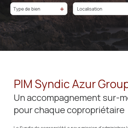
de
CONTACT
Type de bien
De l'ancien
De l'immo pro
loyers
impayés
PARTENAIRES
De l'immo pro
et
déterioration
location
estimation
immobilière
PIM Syndic Azur Grou
Un accompagnement sur-m
pour chaque copropriétaire