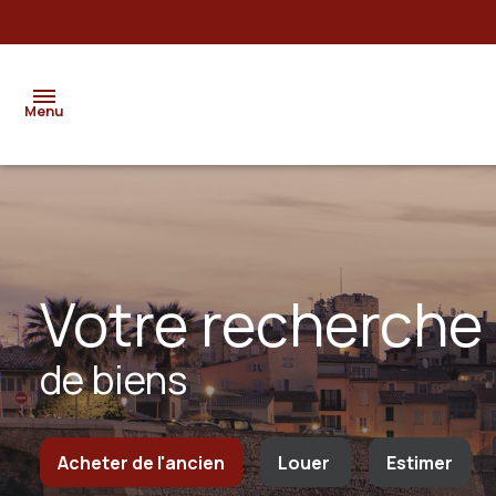
Menu
ACCUEIL
NOS
syndic
SERVICES
votre recherche
de
LOCATIONS
copropriétés
de biens
VENTES
gestion
locative
NOS
Acheter
de l'ancien
Louer
Estimer
RÉFÉRENCES
garantie