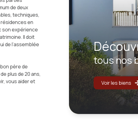
es parties
imum de deux
ables, techniques,
es résidences en
vec son expérience
trimoine. Il doit
découvr
pui de l’assemblée
tous nos 
n bon père de
 de plus de 20 ans,
r, vous aider et
Voir les biens