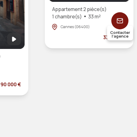
Appartement 2 pièce(s)
1 chambre(s)
33 m²
Cannes (06400)
Contacter
l'agence
330 000 €
)
190 000 €