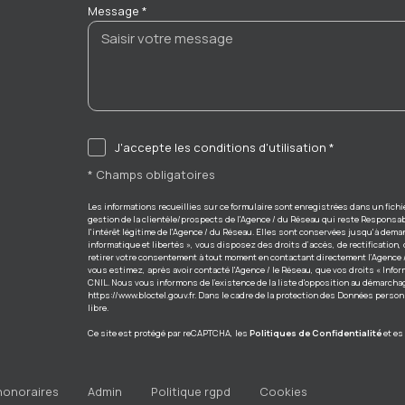
Message *
J'accepte les conditions d'utilisation *
* Champs obligatoires
Les informations recueillies sur ce formulaire sont enregistrées dans un fich
gestion de la clientèle/prospects de l'Agence / du Réseau qui reste Responsa
l'intérêt légitime de l'Agence / du Réseau. Elles sont conservées jusqu'à dema
informatique et libertés », vous disposez des droits d’accès, de rectification,
retirer votre consentement à tout moment en contactant directement l’Agence 
vous estimez, après avoir contacté l'Agence / le Réseau, que vos droits « Info
CNIL. Nous vous informons de l’existence de la liste d'opposition au démarchage
https://www.bloctel.gouv.fr
. Dans le cadre de la protection des Données perso
libre.
Ce site est protégé par reCAPTCHA, les
Politiques de Confidentialité
et es
 honoraires
admin
politique rgpd
cookies