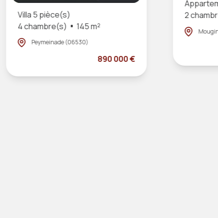
Appartem
Villa 5 pièce(s)
2 chambr
4 chambre(s)
145 m²
Mougin
Peymeinade (06530)
890 000 €