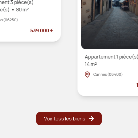
ent 3 pièce(s)
e(s)
80 m²
s (06250)
539 000 €
Appartement 1 pièce(s
14 m²
Cannes (06400)
Voir tous les biens